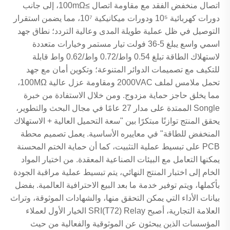
اتصال منخفض الفقد مع مقاومة اتصال ≥100mΩ، إلى جانب
دورات كهربائية 10⁵ ودورات ميكانيكية 10⁷، مما يضمن استقرار
التوصيل في ظل عملية طويلة المدى وعالية التردد؛ نطاق جهد
اسمي واسع يبلغ 5-36 فولت تيار مستمر وخيارات متعددة
لاستهلاك الطاقة تبلغ 0.54 واط/0.72 واط/0.62 واط قابلة
للتكيف مع تصميمات الدوائر المتنوعة؛ وتكوين أمان مع جهد
تحمل ملامس لملف 2000VAC ومقاومة عزل عالية 100MΩ،
مما يخلق حاجز حماية مزدوج. ومن خلال الاستفادة من خبرة
Songle الممتدة على مدار 27 عامًا في مجال البحث والتطوير،
يحقق المنتج توازنًا مبتكرًا بين "سعة التحميل العالية + الاستهلاك
المنخفض للطاقة" في معاييره الأساسية. يعمل تصميم محطة
PCB على تبسيط عملية التثبيت، كما أن حماية الختم المحسنة
يمكنها التعامل مع البيئات الصناعية المعقدة. من اختيار المواد
الخام إلى اختبار المنتج النهائي، يتم تبسيط عملية مراقبة الجودة
بأكملها، ويتم توفير خدمة ما بعد البيع الاحترافية العالمية. بفضل
بيانات الأداء التي يمكن التحقق منها، والشهادات الموثوقة، وتراث
العلامة التجارية، أصبح SRI(T72) Relay الخيار الأول لعملاء
المؤسسات الذين يبحثون عن الموثوقية والفعالية من حيث