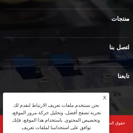
منتجات
اتصل بنا
تابعنا
X
نحن نستخدم ملفات تعريف الارتباط لنقدم لك
تجربة تصفح أفضل، وتحليل حركة مرور الموقع،
وتخصيص المحتوى. باستخدام هذا الموقع، فإنك
حقوق الطبع والنشر © 2025 Ningbo Songle Relays Co., Ltd. جميع
توافق على استخدامنا لملفات تعريف
الحقوق محفوظة.