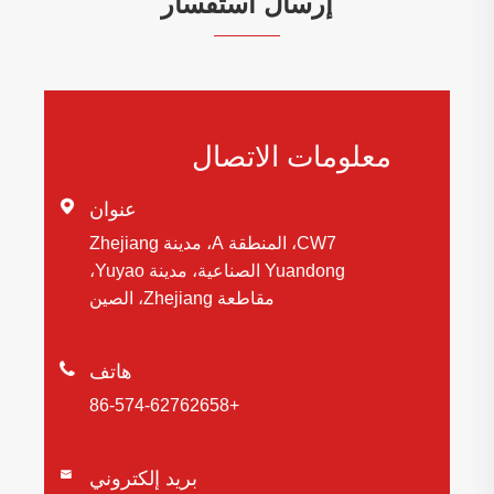
إرسال استفسار
معلومات الاتصال

عنوان
CW7، المنطقة A، مدينة Zhejiang
Yuandong الصناعية، مدينة Yuyao،
مقاطعة Zhejiang، الصين

هاتف
+86-574-62762658
بريد إلكتروني
