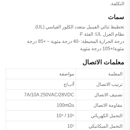
التكلفة.
سمات
تخطيط ثنائي الفينيل متعدد الكلور القياسي (UL).
نظام العزل UL: الفئة F·
درجة الحرارة المحيطة: -40 درجة مئوية ~ +85 درجة
مئوية/+105 درجة مئوية
معلمات الاتصال
المعلمة
مواصفة
ترتيب الاتصال
أ/ب/ج
تصنيف الاتصال
7A/10A 250VAC/28VDC
مقاومة الاتصال
≥100mΩ
التحمل الكهربائي
10⁵ / 10⁴
التحمل الميكانيكي
10⁷