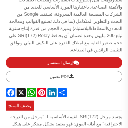
والأتمتة الصناعية. باعتبارها المورد الأساسي للعديد من
الشركات المصنعة العالمية المعروفة، تستفيد Songle من
البحث والتطوير المتكامل (بما في ذلك تصنيع القوالب ومعالجة
المعادن/المطاط/البلاستيك) وميزة الحجم من قدرة إنتاج سنوية
تبلغ 200 مليون وحدة لضمان أن يحافظ SRI(T72) Relay على
حجم صغير للغاية مع امتلاك القدرة على التكيف البيئي وتوافق
التثبيت الرائدين في الصناعة.
إرسال استفسار
PDF تحميل
acebook
WhatsApp
X
Pinterest
LinkedIn
Share
وصف المنتج
يجسد مرحل SRI(T72) القيمة الأساسية لـ "مرحل من الدرجة
الاحترافية" مع أدائه القوي: فهو يعتمد بشكل مبتكر على هيكل