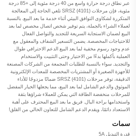
عبر نطاق درجة حرارة واسع من 40 درجة مئوية إلى +85 درجة
مئوية، فإن مرحلات SRSZ (4101) تلغي الحاجة إلى المعالجة
المتكررة لشكاوى التوافق البيئي أثناء خدمة ما بعد البيع. بالنسبة
لعملاء الشراء بالجملة، يتم توفير شخص اتصال مخصص لما بعد
البيع لضمان الاستجابة السريعة للتجديد والتواصل الفعال
للاحتياجات المخصصة. يضمن التسعير الشفاف والمعقول مع
عدم وجود رسوم مخفية لما بعد البيع الدعم الاحترافي طوال
العملية بأكملها بدءًا من الاختيار وحتى التثبيت والاستخدام
والتجديد. سواء بالنسبة للطلبات المجمعة من الشركات المصنعة
للأجهزة الصغيرة أو المشتريات المخصصة للمعدات الإلكترونية
الدقيقة، توفر مرحلات SRSZ (4101) ضمانًا مزدوجًا للأداء
الموثوق والدعم الشامل لما بعد البيع، مما يجعلها الخيار المفضل
للمرحلات منخفضة الطاقة التي يمكن للعملاء شراؤها بثقة
واستخدامها براحة البال. فريق ما بعد البيع المحترف على أهبة
الاستعداد دائمًا، ويقدم الدعم الشامل للتعاون الخالي من القلق!
سمات
قدرة التبديل 5A