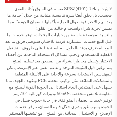
لا يثبت SRSZ(4101) Relay نفسه في السوق بأدائه القوي
فحسب، بل يخلق أيضًا ميزة تنافسية متباينة من خلال "خدمة ما
بعد البيع الاحترافية طوال العملية بأكملها + ضمان الجودة"، مما
يضمن تجربة شراء واستخدام خالية من القلق:
بالنسبة لمجموعة واسعة من خيارات المنتجات، توفر خدمات ما
قبل البيع خدمات استشارية فردية للاختيار. سيوصي فريق ما بعد
البيع المحترف بدقة بالحلول المناسبة بناءً على ظروف التشغيل
الفعلية للمستخدم، وتجنب مشاكل الاستخدام الناجمة عن أخطاء
الاختيار وتقليل مخاطر الشراء من المصدر. بعد تسليم المنتج،
يتم توفير دليل التثبيت الموحد والدعم الفني عبر الإنترنت. يمكن
للمهندسين الاستجابة بسرعة والإجابة على الأسئلة المتعلقة
بالمشكلات الشائعة مثل تركيب محطة PCB وتكييف الجهد، مما
يسهل على المبتدئين البدء. استنادًا إلى الجودة القوية للمنتج مع
مقاومة تلامس منخفضة ≥50mΩ ودورات كهربائية 10⁵، يتم
توفير خدمات الضمان المتوافقة. في حالة حدوث فشل في
الجودة بسبب غير بشري خلال فترة الضمان، تتوفر خدمات
الإصلاح أو الاستبدال المجانية. مع المنتج... مع تشغيلها المستقر