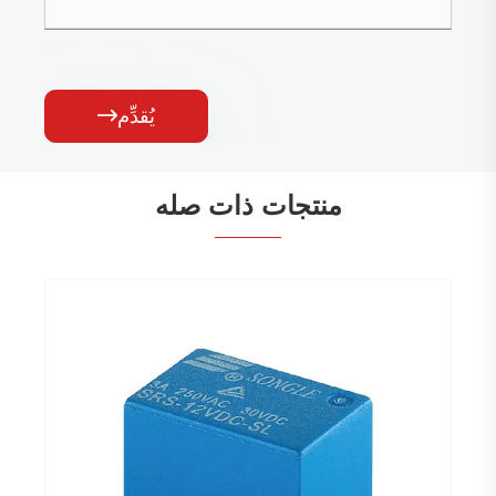
يُقدِّم

منتجات ذات صله