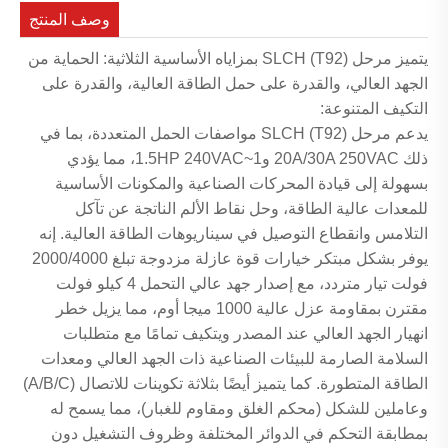
وصف المنتج
يتميز مرحل SLCH (T92) بمزاياه الأساسية الثلاثية: الحماية من
الجهد العالي، والقدرة على حمل الطاقة العالية، والقدرة على
التكيف المتنوعة:
يدعم مرحل SLCH (T92) مواصفات الحمل المتعددة، بما في
ذلك 20A/30A 250VAC و1~1.5HP 240VAC، مما يؤدي
بسهولة إلى قيادة المحركات الصناعية والمكونات الأساسية
للمعدات عالية الطاقة، وحل نقاط الألم الناتجة عن تآكل
التلامس وانقطاع التوصيل في سيناريوهات الطاقة العالية. إنه
يوفر بشكل مبتكر خيارات قوة عازلة مزدوجة تبلغ 2000/4000
فولت تيار متردد، مع إصدار جهد عالي التحمل 4 كيلو فولت
مقترن بمقاومة عزل عالية 1000 ميجا أوم، مما يزيل خطر
انهيار الجهد العالي عند المصدر ويتكيف تمامًا مع متطلبات
السلامة الصارمة للبيئات الصناعية ذات الجهد العالي ومعدات
الطاقة المتطورة. كما يتميز أيضًا بثلاثة تكوينات للاتصال (A/B/C)
وعاملين للشكل (محكم الغلق ومقاوم للغبار)، مما يسمح له
بمطابقة التحكم في الدوائر المختلفة وظروف التشغيل دون