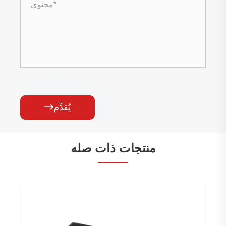
يُقدِّم

منتجات ذات صله