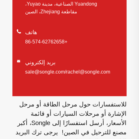
Yuandong الصناعية، مدينة Yuyao،
مقاطعة Zhejiang، الصين

هاتف
+86-574-62762658
بريد إلكتروني

sale@songle.com/rachel@songle.com
للاستفسارات حول مرحل الطاقة أو مرحل
الإشارة أو مرحلات السيارات أو قائمة
الأسعار، أرسل استفسارًا إلى Songle، أكبر
مصنع للترحيل في الصين! يرجى ترك البريد