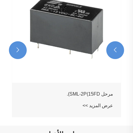


مرحل SML-2P(15FD).
عرض المزيد >>