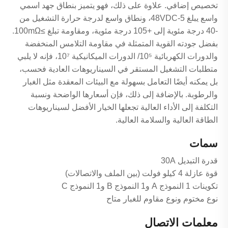
تخصيص إضافي. علاوة على ذلك، فهو يتميز بنطاق جهد اسمي
واسع يبلغ 5-48VDC، ونطاق واسع لدرجة حرارة التشغيل من
-40 درجة مئوية إلى +105 درجة مئوية، ومقاومة تبلغ ≥100mΩ.
بفضل جودته القوية المتمثلة في مقاومة التلامس المنخفضة
والدورات الكهربائية 10⁵/ الدورات الميكانيكية 10⁷، فإنه لا يلبي
متطلبات التشغيل المستقر في السيناريوهات العادية فحسب،
بل يمكنه أيضًا التعامل بسهولة مع البيئات المعقدة مثل الغبار
والرطوبة. بالإضافة إلى ذلك، فإن أسعارها الواضحة ونسبة
التكلفة إلى الأداء العالية تجعلها الخيار الأفضل لسيناريوهات
الطاقة العالية والسلامة العالية.
سمات
قدرة التبديل 30A
قوة عازلة 4 كيلو فولت (بين الملف والاتصالات)
تكوينات 1 النموذج A و1 النموذج B و1 النموذج C
نوع مختوم ونوع مقاوم للغبار متاح
معلمات الاتصال