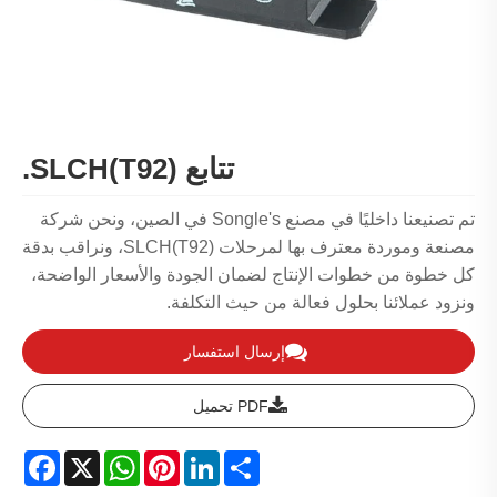
تتابع SLCH(T92).
تم تصنيعنا داخليًا في مصنع Songle's في الصين، ونحن شركة
مصنعة وموردة معترف بها لمرحلات SLCH(T92)، ونراقب بدقة
كل خطوة من خطوات الإنتاج لضمان الجودة والأسعار الواضحة،
ونزود عملائنا بحلول فعالة من حيث التكلفة.
إرسال استفسار
PDF تحميل
acebook
WhatsApp
X
Pinterest
LinkedIn
Share