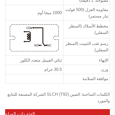
مفتوحة، 1 دقيقة)
مقاومة العزل (500 فولت
1000 ميجا أوم
تيار مستمر)
مخطط الأسلاك (المنظر
السفلي)
رسم ثقب التثبيت (المنظر
السفلي)
الإنهاء
ثنائي الفينيل متعدد الكلور
وزن
30.5 جرام
موافقة السلامة
الكلمات الساخنة: الصين SLCH (T92) الشركة المصنعة للتتابع
والمورد
الفئة ذات الصلة